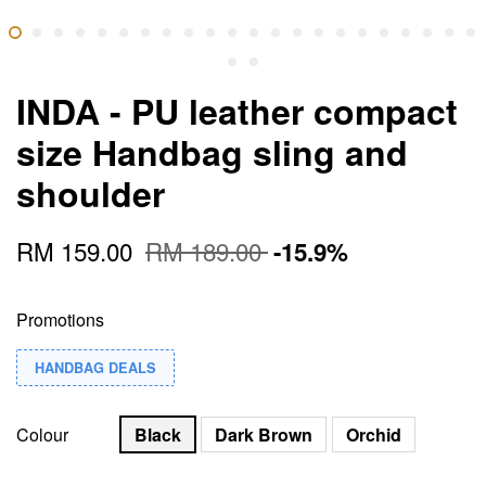
INDA - PU leather compact
size Handbag sling and
shoulder
RM 159.00
RM 189.00
-15.9%
Promotions
HANDBAG DEALS
Colour
Black
Dark Brown
Orchid