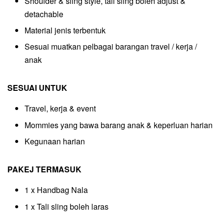
Shoulder & sling style, tali sling boleh adjust &
detachable
Material jenis terbentuk
Sesuai muatkan pelbagai barangan travel / kerja /
anak
SESUAI UNTUK
Travel, kerja & event
Mommies yang bawa barang anak & keperluan harian
Kegunaan harian
PAKEJ TERMASUK
1 x Handbag Nala
1 x Tali sling boleh laras