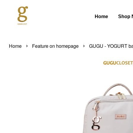
Home
Shop 
›
›
Home
Feature on homepage
GUGU - YOGURT bac