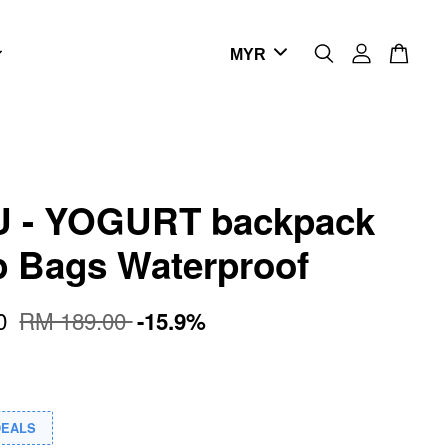
 - YOGURT backpack
p Bags Waterproof
00
RM 189.00
-15.9%
DEALS