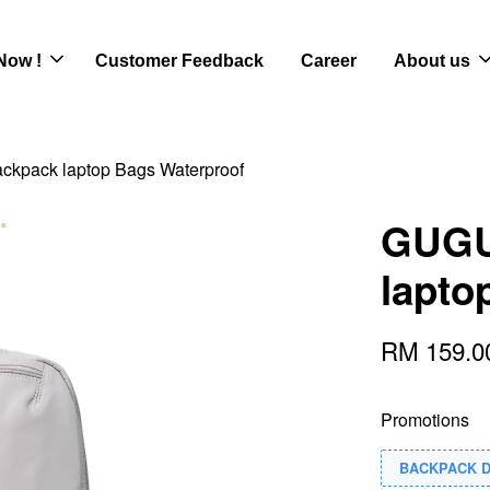
Now !
Customer Feedback
Career
About us
kpack laptop Bags Waterproof
GUGU
lapto
RM 159.
Promotions
BACKPACK 